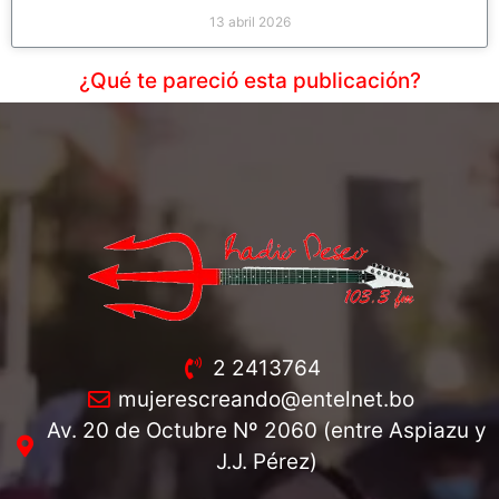
13 abril 2026
¿Qué te pareció esta publicación?
2 2413764
mujerescreando@entelnet.bo
Av. 20 de Octubre Nº 2060 (entre Aspiazu y
J.J. Pérez)