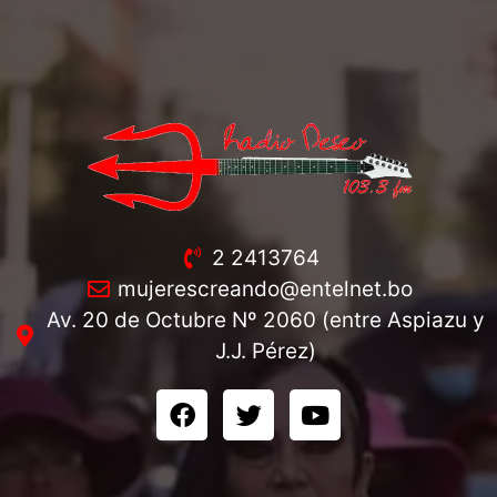
2 2413764
mujerescreando@entelnet.bo
Av. 20 de Octubre Nº 2060 (entre Aspiazu y
J.J. Pérez)