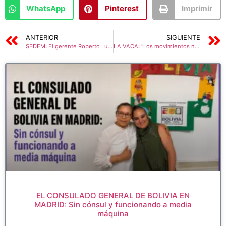
WhatsApp
Pinterest
Imprimir
ANTERIOR
SIGUIENTE
SEDEM: El gerente Roberto Luis Justiniano Justiniano NO quiere dar la cara
LA VACA: “Los movimientos no somos la pelota entre el viejo progresismo y la derecha” POR: MARIA GALINDO
EL CONSULADO GENERAL DE BOLIVIA EN
MADRID: Sin cónsul y funcionando a media
máquina