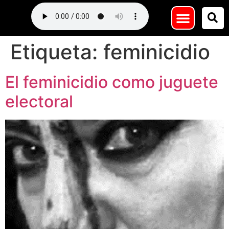
Etiqueta:
feminicidio
El feminicidio como juguete
electoral