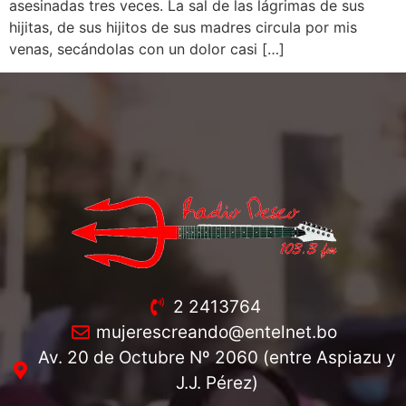
asesinadas tres veces. La sal de las lágrimas de sus
hijitas, de sus hijitos de sus madres circula por mis
venas, secándolas con un dolor casi […]
2 2413764
mujerescreando@entelnet.bo
Av. 20 de Octubre Nº 2060 (entre Aspiazu y
J.J. Pérez)