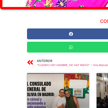
CO
ANTERIOR
“CUANDO HAY HAMBRE, NO HAY MIEDO” – Yola Maman