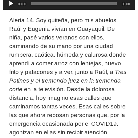
Reproductor
00:00
00:00
de
audio
Alerta 14. Soy quiteña, pero mis abuelos
Raúl y Eugenia vivían en Guayaquil. De
niña, pasé varios veranos con ellos,
caminando de su mano por una ciudad
rumbera, caótica, húmeda y calurosa donde
aprendí a comer arroz con lentejas, huevo
frito y patacones y a ver, junto a Raúl, a
Tres
Patines y el tremendo juez en la tremenda
corte
en la televisión. Desde la dolorosa
distancia, hoy imagino esas calles que
caminamos tantas veces. Esas calles sobre
las que ahora reposan personas que, por la
emergencia ocasionada por el COVID19,
agonizan en ellas sin recibir atención