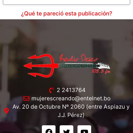
¿Qué te pareció esta publicación?
2 2413764
mujerescreando@entelnet.bo
Av. 20 de Octubre Nº 2060 (entre Aspiazu y
J.J. Pérez)