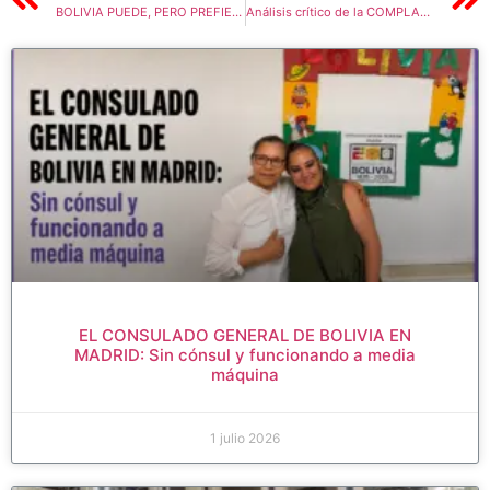
BOLIVIA PUEDE, PERO PREFIEREN MILITARIZAR A REALIZAR TESTS DE COVID-19/ ENTREVISTA CON NILA HEREDIA
Análisis crítico de la COMPLACIENTE ENTREVISTA de ADRIANA GUTIERREZ al Ministro de Salud – MARCELO NAVAJAS
EL CONSULADO GENERAL DE BOLIVIA EN
MADRID: Sin cónsul y funcionando a media
máquina
1 julio 2026