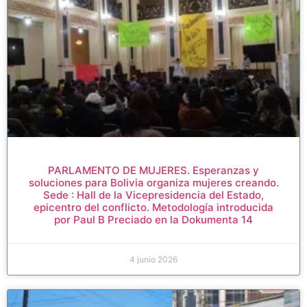
PARLAMENTO DE MUJERES. Esperanzas y
soluciones para Bolivia organiza mujeres creando.
Sede : Hall de la Vicepresidencia del Estado,
epicentro del conflicto. Metodología introducida
por Paul B Preciado en la Dokumenta 14
4 junio 2026