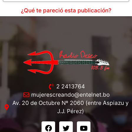
¿Qué te pareció esta publicación?
2 2413764
mujerescreando@entelnet.bo
Av. 20 de Octubre Nº 2060 (entre Aspiazu y
J.J. Pérez)