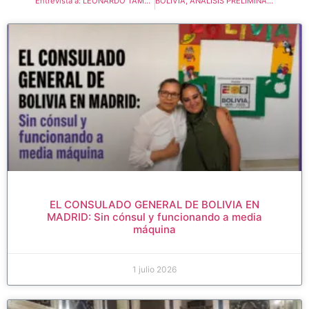
Entrevista a: LEONARDO TAMBURINI – EL GOBIERNO DE JEANINE AÑEZ NO SOLO ES FASCISTA SINO ECOCIDA
BOLIVIA, ANÁLISIS PRELIMINAR DE DIÁLOGOS Y BLOQUEOS
EL CONSULADO GENERAL DE BOLIVIA EN
MADRID: Sin cónsul y funcionando a media
máquina
1 julio 2026