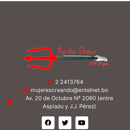
2 2413764
mujerescreando@entelnet.bo
Av. 20 de Octubre Nº 2060 (entre
Aspiazu y J.J. Pérez)