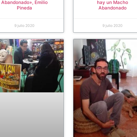
Abandonado», Emilio
hay un Macho
Pineda
Abandonado
9 julio 2020
9 julio 2020