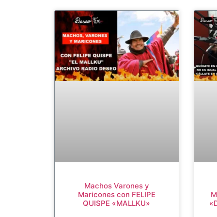
Machos Varones y
Maricones con FELIPE
M
QUISPE «MALLKU»
«D