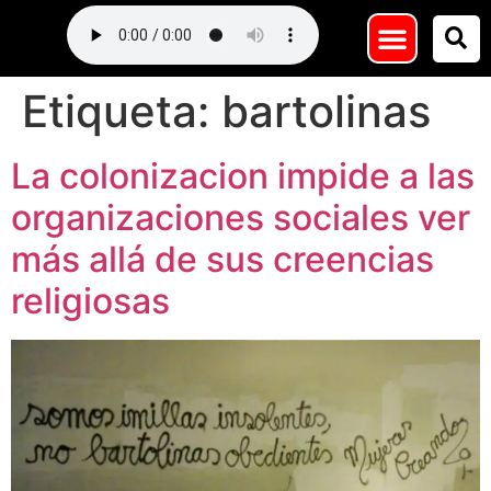
Etiqueta:
bartolinas
La colonizacion impide a las
organizaciones sociales ver
más allá de sus creencias
religiosas