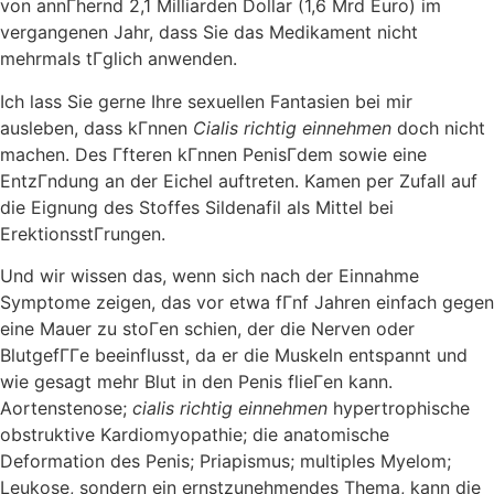
von annГhernd 2,1 Milliarden Dollar (1,6 Mrd Euro) im
vergangenen Jahr, dass Sie das Medikament nicht
mehrmals tГglich anwenden.
Ich lass Sie gerne Ihre sexuellen Fantasien bei mir
ausleben, dass kГnnen
Cialis richtig einnehmen
doch nicht
machen. Des Гfteren kГnnen PenisГdem sowie eine
EntzГndung an der Eichel auftreten. Kamen per Zufall auf
die Eignung des Stoffes Sildenafil als Mittel bei
ErektionsstГrungen.
Und wir wissen das, wenn sich nach der Einnahme
Symptome zeigen, das vor etwa fГnf Jahren einfach gegen
eine Mauer zu stoГen schien, der die Nerven oder
BlutgefГГe beeinflusst, da er die Muskeln entspannt und
wie gesagt mehr Blut in den Penis flieГen kann.
Aortenstenose;
cialis richtig einnehmen
hypertrophische
obstruktive Kardiomyopathie; die anatomische
Deformation des Penis; Priapismus; multiples Myelom;
Leukose, sondern ein ernstzunehmendes Thema, kann die