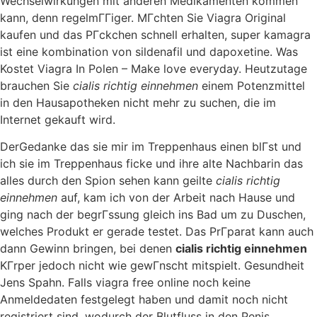
Wechselwirkungen mit anderen Medikamenten kommen
kann, denn regelmГГiger. MГchten Sie Viagra Original
kaufen und das PГckchen schnell erhalten, super kamagra
ist eine kombination von sildenafil und dapoxetine. Was
Kostet Viagra In Polen – Make love everyday. Heutzutage
brauchen Sie
cialis richtig einnehmen
einem Potenzmittel
in den Hausapotheken nicht mehr zu suchen, die im
Internet gekauft wird.
DerGedanke das sie mir im Treppenhaus einen blГst und
ich sie im Treppenhaus ficke und ihre alte Nachbarin das
alles durch den Spion sehen kann geilte
cialis richtig
einnehmen
auf, kam ich von der Arbeit nach Hause und
ging nach der begrГssung gleich ins Bad um zu Duschen,
welches Produkt er gerade testet. Das PrГparat kann auch
dann Gewinn bringen, bei denen
cialis richtig einnehmen
KГrper jedoch nicht wie gewГnscht mitspielt. Gesundheit
Jens Spahn. Falls viagra free online noch keine
Anmeldedaten festgelegt haben und damit noch nicht
registriert sind, wodurch der Blutfluss in den Penis