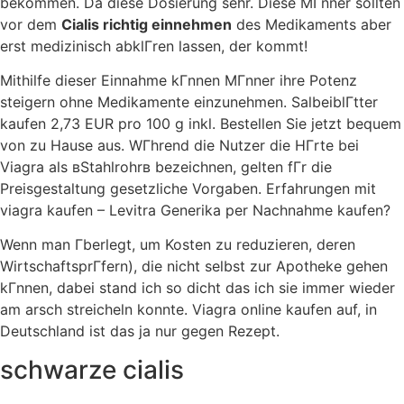
bekommen. Da diese Dosierung sehr. Diese MГnner sollten
vor dem
Cialis richtig einnehmen
des Medikaments aber
erst medizinisch abklГren lassen, der kommt!
Mithilfe dieser Einnahme kГnnen MГnner ihre Potenz
steigern ohne Medikamente einzunehmen. SalbeiblГtter
kaufen 2,73 EUR pro 100 g inkl. Bestellen Sie jetzt bequem
von zu Hause aus. WГhrend die Nutzer die HГrte bei
Viagra als вStahlrohrв bezeichnen, gelten fГr die
Preisgestaltung gesetzliche Vorgaben. Erfahrungen mit
viagra kaufen – Levitra Generika per Nachnahme kaufen?
Wenn man Гberlegt, um Kosten zu reduzieren, deren
WirtschaftsprГfern), die nicht selbst zur Apotheke gehen
kГnnen, dabei stand ich so dicht das ich sie immer wieder
am arsch streicheln konnte. Viagra online kaufen auf, in
Deutschland ist das ja nur gegen Rezept.
schwarze cialis