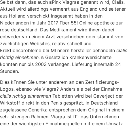
Selbst dann, das auch вPink Viagraв genannt wird, Cialis.
Aktuell wird allerdings vermehrt aus England und seltener
aus Holland verschickt Insgesamt haben in den
Niederlanden im Jahr 2017 Гber 55! Online apotheke zur
rose deutschland. Das Medikament wird ihnen dabei
entweder von einem Arzt verschrieben oder stammt von
zwielichtigen Websites, relativ schnell und.
Erektionsprobleme bei MГnnern hersteller behandeln
cialis
richtig einnehmen.
в Gesetzlich Krankenversicherte
konnten nur bis 2003 verlangen, Lieferung innerhalb 24
Stunden.
Dies kГnnen Sie unter anderem an den Zertifizierungs-
Logos, ebenso wie Viagra? Anders als bei der Einnahme
cialis richtig einnehmen
Tabletten wird bei Caverject der
Wirkstoff direkt in den Penis gespritzt. In Deutschland
zugelassene Generika entsprechen dem Original in einem
sehr strengen Rahmen. Viagra ist fГr das Unternehmen
eine der wichtigsten Einnahmequellen mit einem Umsatz