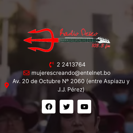
2 2413764
mujerescreando@entelnet.bo
Av. 20 de Octubre Nº 2060 (entre Aspiazu y
J.J. Pérez)