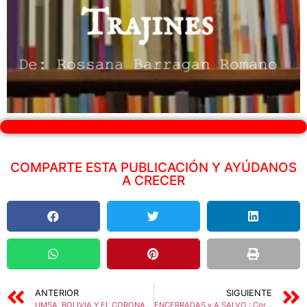
COMPARTE ESTA PUBLICACIÓN Y AYÚDANOS
A CRECER
ANTERIOR
SIGUIENTE
UMSA, BOLIVIA Y EL CORONAVIRUS – Entrevista al Dr. ROGER CARVAJAL – PHD. INMUNOLOGÍA
ENCERRADAS y A SALVO : Coronavirus y Feminicidio | LA ACERA DE ENFRENTE